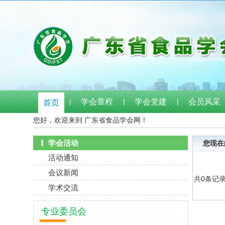
|
学会章程
|
学会党建
|
会员风采
首页
您好，欢迎来到 广东省食品学会网！
学会活动
您现在
活动通知
会议新闻
共0条记
学术交流
专业委员会