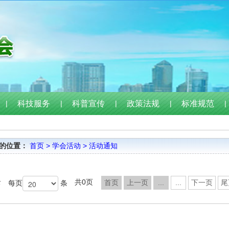
|
科技服务
|
科普宣传
|
政策法规
|
标准规范
|
的位置：
首页
>
学会活动
>
活动通知
录
共0页
首页
上一页
...
...
下一页
尾
每页
条