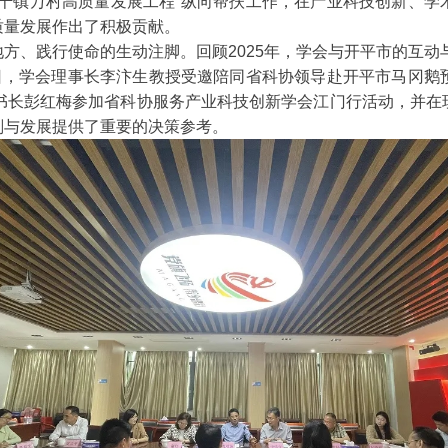
县千镇万村高质量发展工程”纵向帮扶工作，在产业科技创新、学
质量发展作出了积极贡献。
方、践行使命的生动注脚。回顾2025年，学会与开平市的互动
7日，学会理事长李汴生教授受邀陪同省科协领导赴开平市马冈鹅
，秘书长彭红梅参加省科协服务产业科技创新学会江门行活动，并
划与发展提供了重要的决策参考。