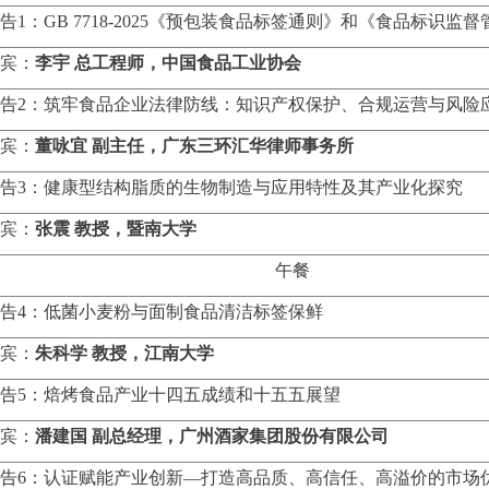
告
1
：
GB
7718-2025
《预包装食品标签通则》和《食品标识监督
宾：
李宇
总工程师，中国食品工业协会
告
2
：筑牢食品企业法律防线：知识产权保护、合规运营与风险
宾：
董咏宜
副主任，广东三环汇华律师事务所
告
3
：健康型结构脂质的生物制造与应用特性及其产业化探究
宾：
张震
教授，暨南大学
午餐
告
4
：低菌小麦粉与面制食品清洁标签保鲜
宾：
朱科学
教授，江南大学
告
5
：焙烤食品产业十四五成绩和十五五展望
宾：
潘建国
副总经理，广州酒家集团股份有限公司
告
6
：
认证赋能产业创新
—打造高品质、高信任、高溢价的市场