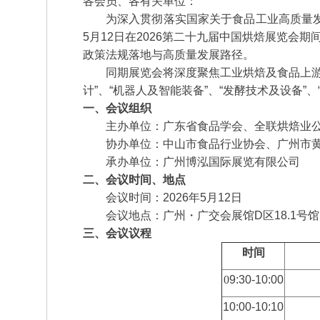
各会员、各有关单位：
为深入贯彻落实国家关于食品工业高质量
5月12日在2026第二十九届中国烘焙展览会
政策法规落地与高质量发展路径。
同期展览会将深度聚焦工业烘焙及食品上游供
计”、“机器人及智能装备”、“发酵技术及设备
一、会议组织
主办单位：广东省食品学会、全联烘焙业
协办单位：中山市食品行业协会、广州市
承办单位：广州博泓国际展览有限公司
二、会议时间、地点
会议时间：2026年5月12日
会议地点：广州・广交会展馆D区18.1号馆
三、会议议程
时间
0
9:30-10:00
10:00-10:10