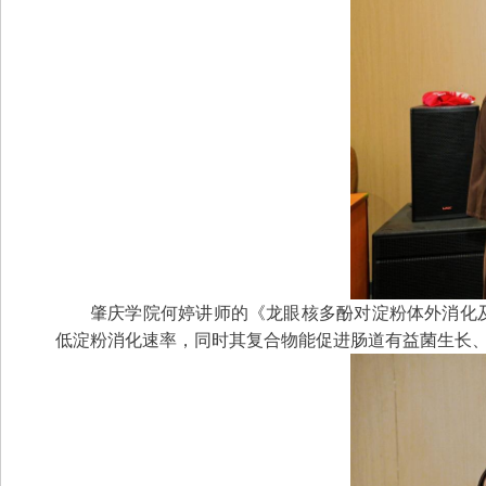
肇庆学院何婷讲师的《龙眼核多酚对淀粉体外消化及
低淀粉消化速率，同时其复合物能促进肠道有益菌生长、